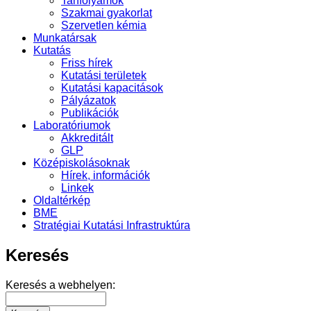
Tanfolyamok
Szakmai gyakorlat
Szervetlen kémia
Munkatársak
Kutatás
Friss hírek
Kutatási területek
Kutatási kapacitások
Pályázatok
Publikációk
Laboratóriumok
Akkreditált
GLP
Középiskolásoknak
Hírek, információk
Linkek
Oldaltérkép
BME
Stratégiai Kutatási Infrastruktúra
Keresés
Keresés a webhelyen: