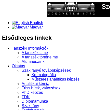
English
Magyar
Elsődleges linkek
Tanszéki információk
A tanszék címe
A tanszék történelme
Alumnusaink
Oktatás
Szakirányú továbbképzések
Kromatográfia
Műszeres analitikus képzés
Analitikai kémia
Friss hírek, változások
PhD képzés
TDK
Diplomamunka
Szakirány