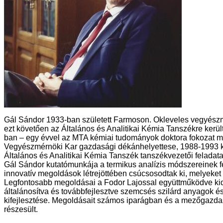
Gál Sándor 1933-ban született Farmoson. Okleveles vegyész
ezt követően az Általános és Analitikai Kémia Tanszékre ker
ban – egy évvel az MTA kémiai tudományok doktora fokozat me
Vegyészmérnöki Kar gazdasági dékánhelyettese, 1988-1993 köz
Általános és Analitikai Kémia Tanszék tanszékvezetői feladata
Gál Sándor kutatómunkája a termikus analízis módszereinek f
innovatív megoldások létrejöttében csúcsosodtak ki, melyeke
Legfontosabb megoldásai a Fodor Lajossal együttműködve kidol
általánosítva és továbbfejlesztve szemcsés szilárd anyagok é
kifejlesztése. Megoldásait számos iparágban és a mezőgazdasá
részesült.