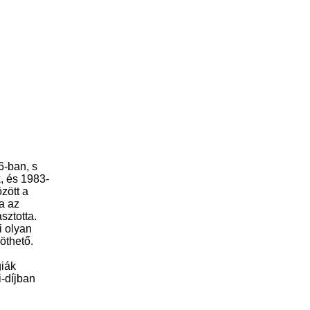
6-ban, s
, és 1983-
zött a
a az
sztotta.
i olyan
öthető.
giák
i-díjban