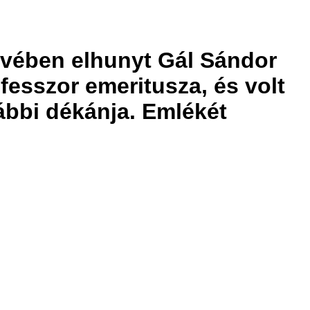
 évében elhunyt Gál Sándor
esszor emeritusza, és volt
ábbi dékánja. Emlékét