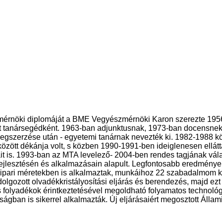
mérnöki diplomáját a BME Vegyészmérnöki Karon szerezte 195
ült tanársegédként. 1963-ban adjunktusnak, 1973-ban docensnek
gszerzése után - egyetemi tanárnak nevezték ki. 1982-1988 kö
ött dékánja volt, s közben 1990-1991-ben ideiglenesen ellátt
it is. 1993-ban az MTA levelező- 2004-ben rendes tagjának vála
ejlesztésén és alkalmazásain alapult. Legfontosabb eredménye
t ipari méretekben is alkalmaztak, munkáihoz 22 szabadalmom k
gozott olvadékkristályosítási eljárás és berendezés, majd ezt
s folyadékok érintkeztetésével megoldható folyamatos technoló
gban is sikerrel alkalmazták. Új eljárásaiért megosztott Állam