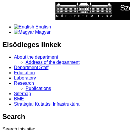
English
Magyar
Elsődleges linkek
About the department
Address of the department
Department Staff
Education
Laboratory
Research
Publications
Sitemap
BME
Stratégiai Kutatási Infrastruktúra
Search
Search this site: